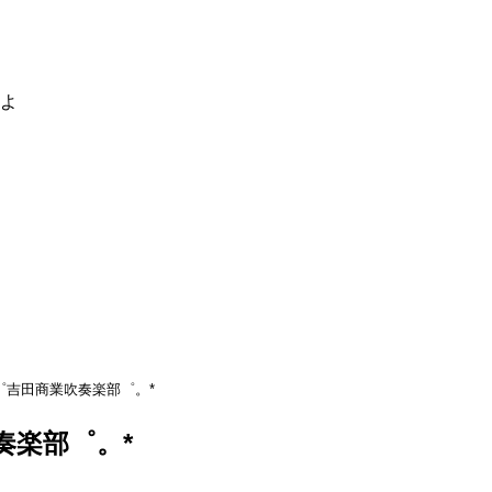
るよ
゜吉田商業吹奏楽部゜。*
奏楽部゜。*