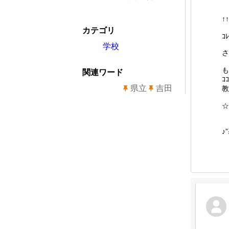
↑
カテゴリ
ｺ
学校
さ
も
関連ワード
ｺ
県立
吉田
教
☆
♪