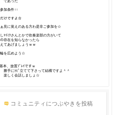
であった
↑参加条件↑↑
ﾚだけですよ☆
ぁ見に覚えのある方わ是非ご参加を☆
しﾏｲﾐｸさんとかで吹奏楽部の方がいて
ｺの存在を知らなかったら
えてあげましょうｗｗ
輪を広めよう☆
”基本、放置ﾌﾟﾚｲですｗ
勝手にﾄﾋﾟ立てて下さって結構ですよ＾＾
楽しく会話しましょ☆
コミュニティにつぶやきを投稿