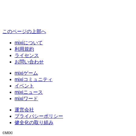
このページの上部へ
mixiについて
利用規約
ライセンス
お問い合わせ
mixiゲーム
mixiコミュニティ
イベント
mixiニュース
mixiワード
運営会社
プライバシーポリシー
健全化の取り組み
©MIXI