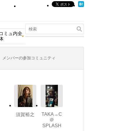
コミュ内全
体
メンバーの参加コミュニティ
TAKA→C
須賀裕之
＠
SPLASH