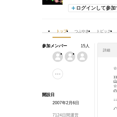
ログインして参加
トップ
つぶやき
トピック
参加メンバー
15人
詳細
☆
ｺ
山
☆
の
開設日
↓
2007年2月6日
♪
7124日間運営