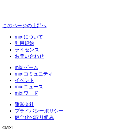
このページの上部へ
mixiについて
利用規約
ライセンス
お問い合わせ
mixiゲーム
mixiコミュニティ
イベント
mixiニュース
mixiワード
運営会社
プライバシーポリシー
健全化の取り組み
©MIXI