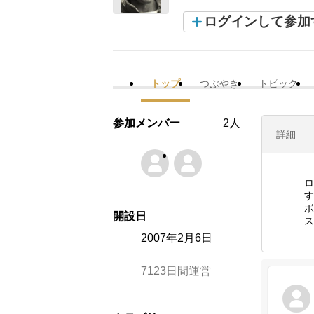
ログインして参加
トップ
つぶやき
トピック
参加メンバー
2人
詳細
ロ
す
ボ
開設日
ス
2007年2月6日
7123日間運営