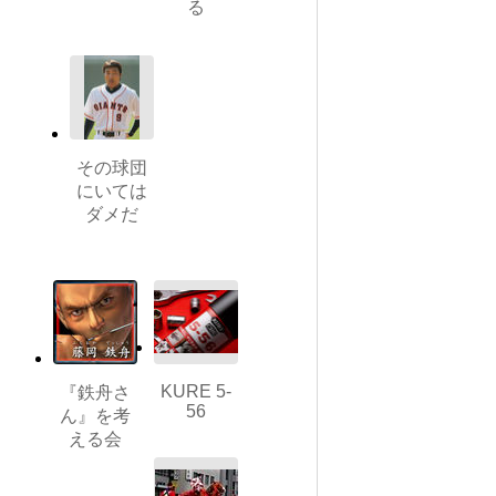
る
その球団
にいては
ダメだ
KURE 5-
『鉄舟さ
56
ん』を考
える会