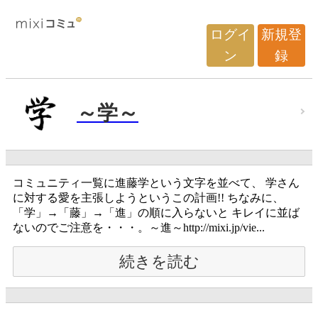
ログイ
新規登
ン
録
～学～
コミュニティ一覧に進藤学という文字を並べて、 学さん
に対する愛を主張しようというこの計画!! ちなみに、
「学」→「藤」→「進」の順に入らないと キレイに並ば
ないのでご注意を・・・。～進～http://mixi.jp/vie...
続きを読む