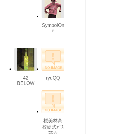
SymbolOn
e
42
ryuQQ
BELOW
桜美林高
校硬式ﾃﾆｽ
部☆