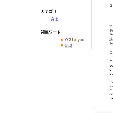
２
カテゴリ
音楽
fo
あ
関連ワード
そ
誇
YOU
you
た
音楽
こ
m
so
on
ba
no
p
ma
co
Le