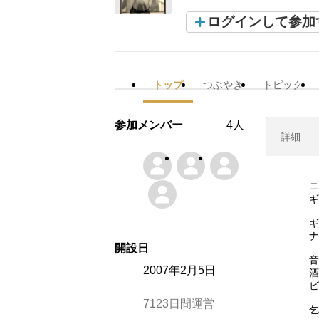
ログインして参加
トップ
つぶやき
トピック
参加メンバー
4人
詳細
ニ
ギ
ギ
ナ
開設日
音
2007年2月5日
酒
ビ
7123日間運営
乞