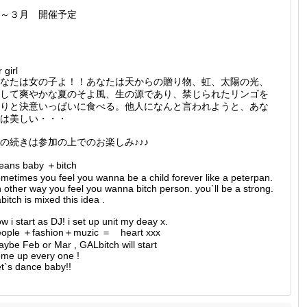
～３月 開催予定
r girl
なたは女の子よ！！あなたは天からの贈り物、虹、太陽の光、
して爽やかな夏のそよ風、生の源であり、禁じられたリンゴを
りと決意いっぱいに食べる。他人になんと言われようと、あな
は美しい・・・
の続きは参加の上でのお楽しみ♪♪♪
eans baby ＋bitch
metimes you feel you wanna be a child forever like a peterpan.
 other way you feel you wanna bitch person. you`ll be a strong.
bitch is mixed this idea .
w i start as DJ! i set up unit my deay x.
eople ＋fashion＋muzic ＝ heart xxx
ybe Feb or Mar , GALbitch will start
me up every one !
t`s dance baby!!