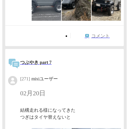
コメント
つぶやき part 7
[271]
mixiユーザー
02月20日
結構走れる様になってきた
つぎはタイヤ替えないと