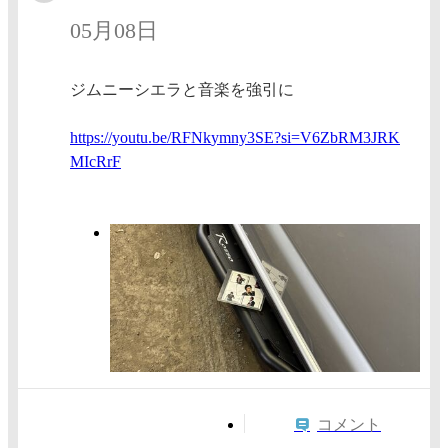
05月08日
ジムニーシエラと音楽を強引に
https:/
/youtu.
be/RFNk
ymny3SE
?si=V6Z
bRM3JRK
MIcRrF
コメント