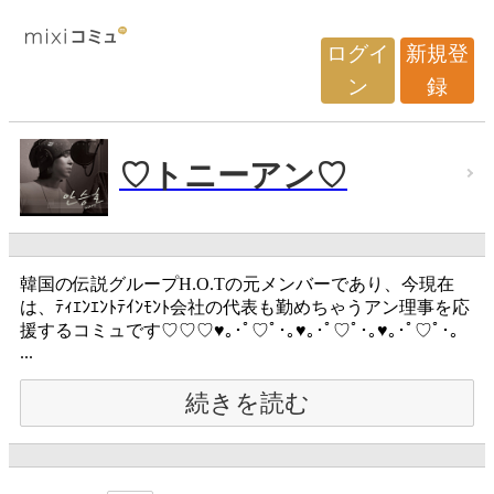
ログイ
新規登
ン
録
♡トニーアン♡
韓国の伝説グループH.O.Tの元メンバーであり、今現在
は、ﾃｨｴﾝｴﾝﾄﾃｲﾝﾓﾝﾄ会社の代表も勤めちゃうアン理事を応
援するコミュです♡♡♡♥｡･ﾟ♡ﾟ･｡♥｡･ﾟ♡ﾟ･｡♥｡･ﾟ♡ﾟ･｡
...
続きを読む