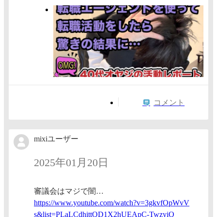
コメント
mixiユーザー
2025年01月20日
審議会はマジで闇…
https:/
/www.yo
utube.c
om/watc
h?v=3gk
vfOpWvV
s&list=
PLaLCdh
ittQD1X
2hUEApC
-TwzyiQ