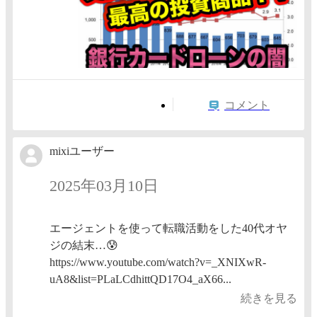
コメント
mixiユーザー
2025年03月10日
エージェントを使って転職活動をした40代オヤ
ジの結末…😰
https://www.youtube.com/watch?v=_XNIXwR-
uA8&list=PLaLCdhittQD17O4_aX66...
続きを見る