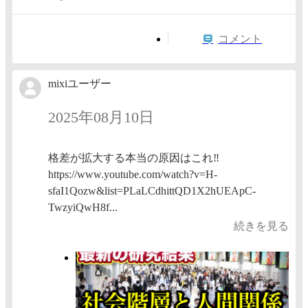
コメント
mixiユーザー
2025年08月10日
格差が拡大する本当の原因はこれ‼️
https://www.youtube.com/watch?v=H-
sfaI1Qozw&list=PLaLCdhittQD1X2hUEApC-
TwzyiQwH8f...
続きを見る