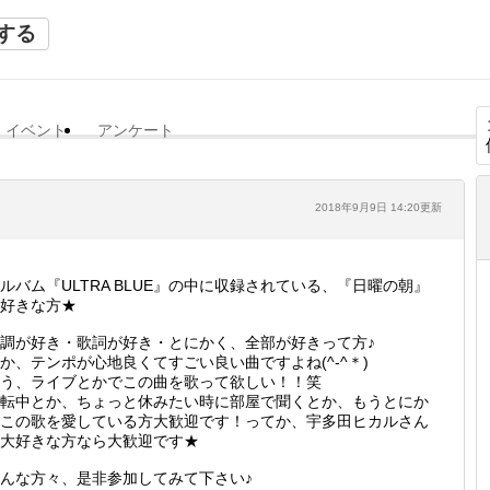
する
イベント
アンケート
2018年9月9日 14:20更新
ルバム『ULTRA BLUE』の中に収録されている、『日曜の朝』
好きな方★
調が好き・歌詞が好き・とにかく、全部が好きって方♪
か、テンポが心地良くてすごい良い曲ですよね(^-^＊)
う、ライブとかでこの曲を歌って欲しい！！笑
転中とか、ちょっと休みたい時に部屋で聞くとか、もうとにか
この歌を愛している方大歓迎です！ってか、宇多田ヒカルさん
大好きな方なら大歓迎です★
んな方々、是非参加してみて下さい♪