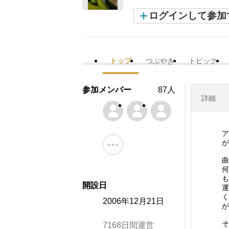
ログインして参加
トップ
つぶやき
トピック
参加メンバー
87人
詳細
ア
が
曲
何
も
開設日
運
く
2006年12月21日
が
そ
7168日間運営