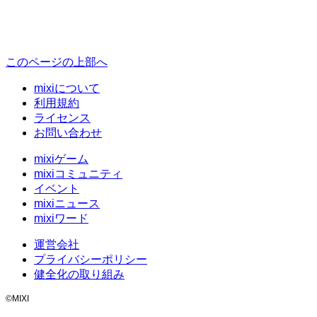
このページの上部へ
mixiについて
利用規約
ライセンス
お問い合わせ
mixiゲーム
mixiコミュニティ
イベント
mixiニュース
mixiワード
運営会社
プライバシーポリシー
健全化の取り組み
©MIXI