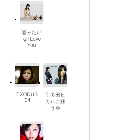
嘘みたい
なI Love
You
EXODUS
宇多田ヒ
'04
カルに狂
う会