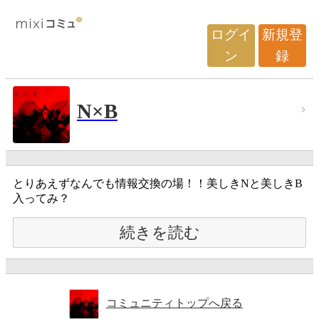
ログイ
新規登
ン
録
N×B
とりあえずなんでも情報交換の場！！美しきNと美しきB
入ってみ？
続きを読む
コミュニティトップへ戻る