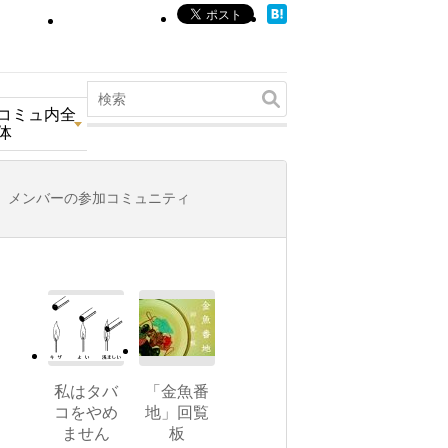
コミュ内全
体
メンバーの参加コミュニティ
私はタバ
「金魚番
コをやめ
地」回覧
ません
板