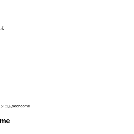
るよ
ンコムsooncome
me