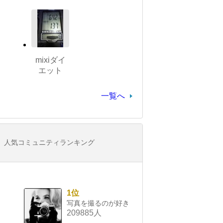
mixiダイ
エット
一覧へ
人気コミュニティランキング
1位
写真を撮るのが好き
209885人