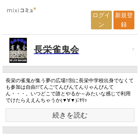
ログイ
新規登
ン
録
長栄雀鬼会
長栄の雀鬼が集う夢の広場!!別に長栄中学校出身でなくて
も参加は自由!!てんごてんぴんてんりゃんぴんて
ん・・・。いつどこで誰とやるか～みたいな感じで利用
でけたらええんちゃうか(▼∀▼)ﾆﾔﾘｯ
続きを読む