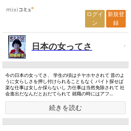
ログイ
新規登
ン
録
日本の女ってさ
今の日本の女ってさ、 学生の頃はチヤホヤされて 昔のよ
うに女らしさを押し付けられることもなく バイト探せば
楽な仕事は女しか採らないし 力仕事は当然免除されて 社
会進出だなんだとおだてられて 就職の時にはアフ...
続きを読む