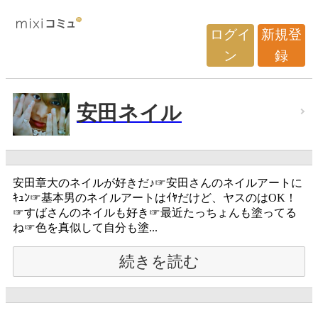
ログイ
新規登
ン
録
安田ネイル
安田章大のネイルが好きだ♪☞安田さんのネイルアートに
ｷｭﾝ☞基本男のネイルアートはｲﾔだけど、ヤスのはOK！
☞すばさんのネイルも好き☞最近たっちょんも塗ってる
ね☞色を真似して自分も塗...
続きを読む