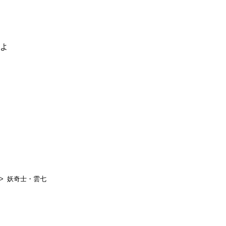
るよ
妖奇士・雲七