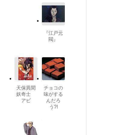
『江戸元
閥』
天保異聞
チョコの
妖奇士
味がする
アビ
んだろ
う?!