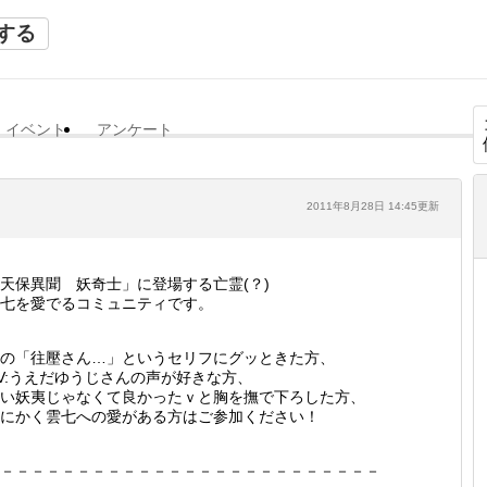
する
イベント
アンケート
2011年8月28日 14:45更新
天保異聞 妖奇士」に登場する亡霊(？)
七を愛でるコミュニティです。
の「往壓さん…」というセリフにグッときた方、
V:うえだゆうじさんの声が好きな方、
い妖夷じゃなくて良かったｖと胸を撫で下ろした方、
にかく雲七への愛がある方はご参加ください！
－－－－－－－－－－－－－－－－－－－－－－－－－