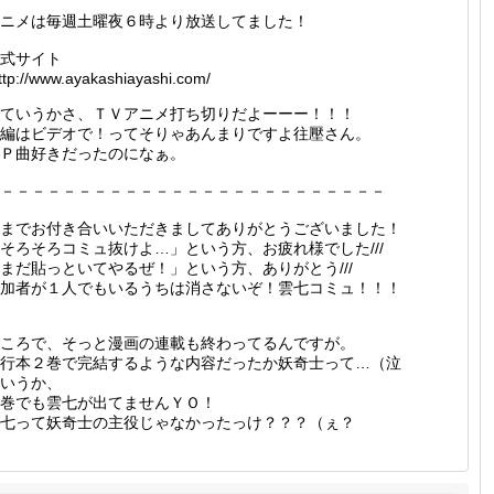
ニメは毎週土曜夜６時より放送してました！
式サイト
ttp://www.ayakashiayashi.com/
ていうかさ、ＴＶアニメ打ち切りだよーーー！！！
編はビデオで！ってそりゃあんまりですよ往壓さん。
Ｐ曲好きだったのになぁ。
－－－－－－－－－－－－－－－－－－－－－－－－－
までお付き合いいただきましてありがとうございました！
そろそろコミュ抜けよ…」という方、お疲れ様でした///
まだ貼っといてやるぜ！」という方、ありがとう///
加者が１人でもいるうちは消さないぞ！雲七コミュ！！！
ころで、そっと漫画の連載も終わってるんですが。
行本２巻で完結するような内容だったか妖奇士って…（泣
いうか、
巻でも雲七が出てませんＹＯ！
七って妖奇士の主役じゃなかったっけ？？？（ぇ？