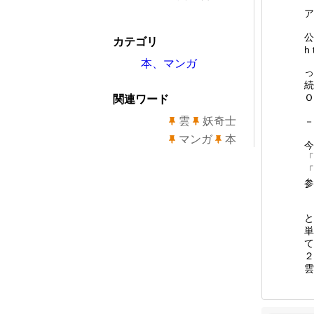
ア
公
カテゴリ
h 
本、マンガ
っ
続
Ｏ
関連ワード
雲
妖奇士
－
マンガ
本
今
「
「
参
と
単
て
２
雲