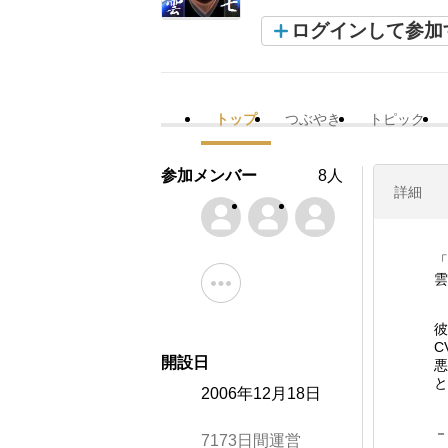
ログインして参加
トップ
つぶやき
トピック
参加メンバー
8人
詳細
「
雲
彼
C
開設日
悪
と
2006年12月18日
－
7173日間運営