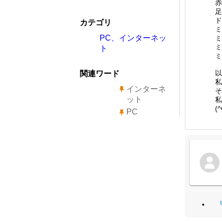
赤
足
ド
カテゴリ
ミ
PC、インターネッ
ミ
ミ
ト
ミ
以
関連ワード
私
インターネ
そ
ット
私
(^
PC