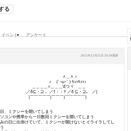
する
イベント
アンケート
2011年11月21日 20:54更新
∧＿∧ ♪
♪ (´･ω･` ) ｷｭｯｷｭｯ♪
＿＿＿＿○＿＿＿\ξつヾ ＿＿
／δ⊆・⊇ 。／†：：† ／δ ⊆・⊇｡ ／|
|￣￣￣￣￣|￣￣￣|￣￣￣￣￣|
日、ミクシーを開いてしまう
ソコンや携帯から一日数回ミクシーを開いてしまう
みの日に出掛けていて、ミクシーが開けないとイライラしてし
う