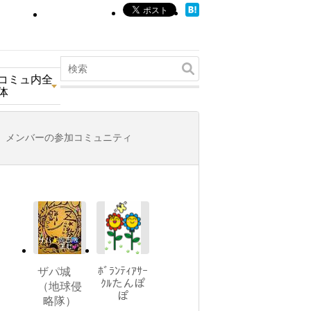
コミュ内全
体
メンバーの参加コミュニティ
ﾎﾞﾗﾝﾃｨｱｻｰ
ザパ城
ｸﾙたんぽ
（地球侵
ぽ
略隊）