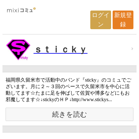
ログイ
新規登
ン
録
ｓｔｉｃｋｙ
福岡県久留米市で活動中のバンド『sticky』のコミュでご
ざいます。月に２～３回のペースで久留米市を中心に活
動してます☆たまに足を伸ばして佐賀や博多などにもお
邪魔してます☆↓stickyのＨＰ↓http://www.stickys...
続きを読む