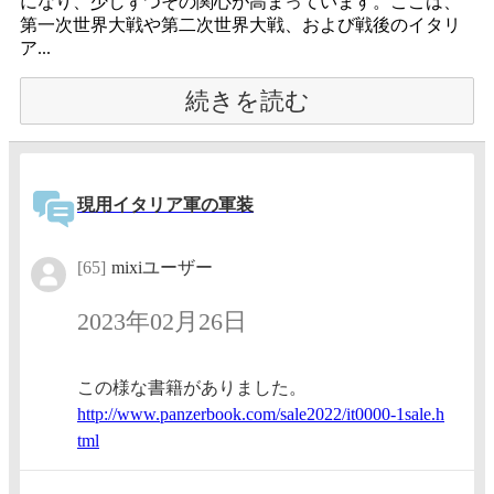
になり、少しずつその関心が高まっています。ここは、
第一次世界大戦や第二次世界大戦、および戦後のイタリ
ア...
続きを読む
現用イタリア軍の軍装
[65]
mixiユーザー
2023年02月26日
この様な書籍がありました。
http://
www.pan
zerbook
.com/sa
le2022/
it0000-
1sale.h
tml