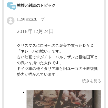
挨拶と雑談のトピック
[129]
mixiユーザー
2016年12月24日
クリスマスに自分へのご褒美で買ったＤＶＤ
「ネレトバの戦い」です。
古い映画ですがチトーパルチザンと枢軸国軍と
の戦いを描いた大作です。
ドイツ軍の他イタリア軍と旧ユーゴの王政復興
勢力が描かれています...
続きを見る