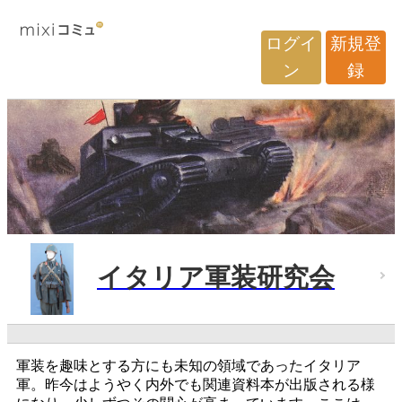
ログイ
新規登
ン
録
イタリア軍装研究会
軍装を趣味とする方にも未知の領域であったイタリア
軍。昨今はようやく内外でも関連資料本が出版される様