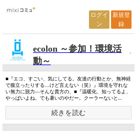
ログイ
新規登
ン
録
ecolon ～参加！環境活
動～
■『エコ、すごい、気にしてる。友達の行動とか、無神経
で腹立ったりする…けど言えない（笑）』環境を守れな
い無力に脱力―そんな貴方の、■『温暖化、知ってるよ、
やっばいよね。でも暑いのやだー。クーラーないと...
続きを読む