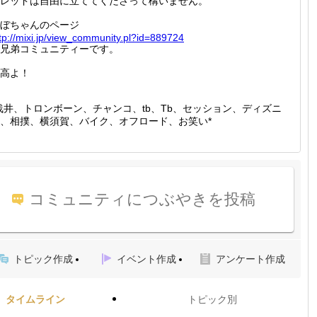
レッドは自由に立ててくださって構いません。
ぼちゃんのページ
tp://
mixi.jp
/view_c
ommunit
y.pl?id
=889724
兄弟コミュニティーです。
高よ！
浅井、トロンボーン、チャンコ、tb、Tb、セッション、ディズニ
、相撲、横須賀、バイク、オフロード、お笑い*
コミュニティにつぶやきを投稿
トピック作成
イベント作成
アンケート作成
タイムライン
トピック別