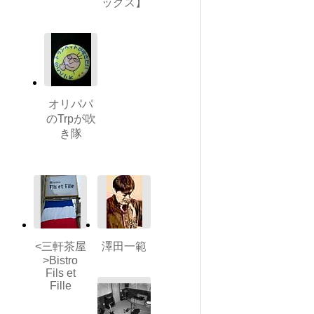
ックス】
オリパパ
のTrpが吹
き隊
<三軒茶屋
澤田一範
>Bistro
Fils et
Fille