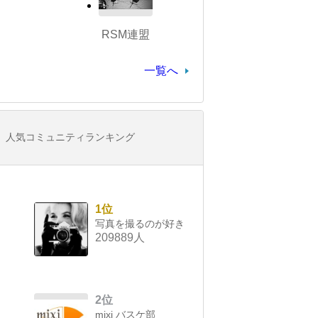
RSM連盟
一覧へ
人気コミュニティランキング
1位
写真を撮るのが好き
209889人
2位
mixi バスケ部