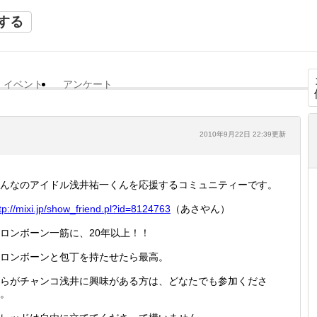
する
イベント
アンケート
2010年9月22日 22:39更新
んなのアイドル浅井祐一くんを応援するコミュニティーです。
tp://
mixi.jp
/show_f
riend.p
l?id=81
24763
（あさやん）
ロンボーン一筋に、20年以上！！
ロンボーンと包丁を持たせたら最高。
らがチャンコ浅井に興味がある方は、どなたでも参加くださ
。