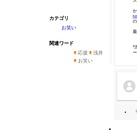
ス
か
ht
カテゴリ
の
お笑い
最
関連ワード
*
ー
応援
浅井
お笑い