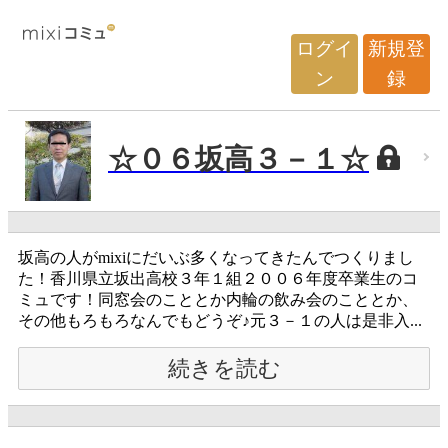
ログイ
新規登
ン
録
☆０６坂高３－１☆
坂高の人がmixiにだいぶ多くなってきたんでつくりまし
た！香川県立坂出高校３年１組２００６年度卒業生のコ
ミュです！同窓会のこととか内輪の飲み会のこととか、
その他もろもろなんでもどうぞ♪元３－１の人は是非入...
続きを読む