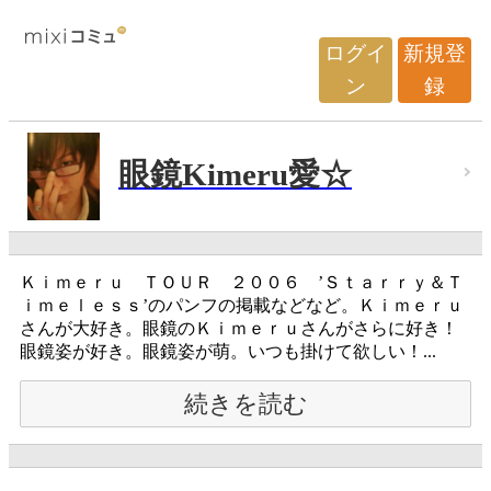
ログイ
新規登
ン
録
眼鏡Kimeru愛☆
Ｋｉｍｅｒｕ ＴＯＵＲ ２００６ ’Ｓｔａｒｒｙ＆Ｔ
ｉｍｅｌｅｓｓ’のパンフの掲載などなど。Ｋｉｍｅｒｕ
さんが大好き。眼鏡のＫｉｍｅｒｕさんがさらに好き！
眼鏡姿が好き。眼鏡姿が萌。いつも掛けて欲しい！...
続きを読む