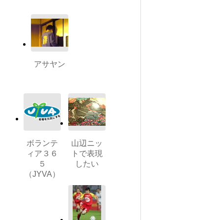
アサヤン
ボランテ
山辺ニッ
ィア３６
トで表現
５
したい
（JYVA）