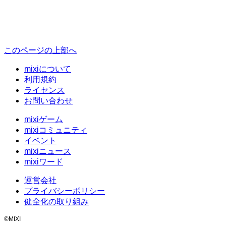
このページの上部へ
mixiについて
利用規約
ライセンス
お問い合わせ
mixiゲーム
mixiコミュニティ
イベント
mixiニュース
mixiワード
運営会社
プライバシーポリシー
健全化の取り組み
©MIXI