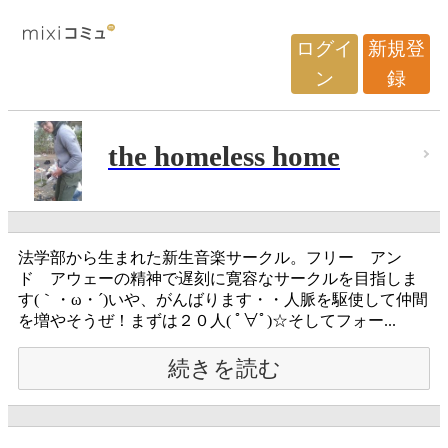
ログイ
新規登
ン
録
the homeless home
法学部から生まれた新生音楽サークル。フリー アン
ド アウェーの精神で遅刻に寛容なサークルを目指しま
す(｀・ω・´)いや、がんばります・・人脈を駆使して仲間
を増やそうぜ！まずは２０人( ﾟ∀ﾟ)☆そしてフォー...
続きを読む