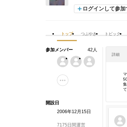
ログインして参加
トップ
つぶやき
トピック
参加メンバー
42人
詳細
マ
5
集
て
開設日
2006年12月15日
7175日間運営