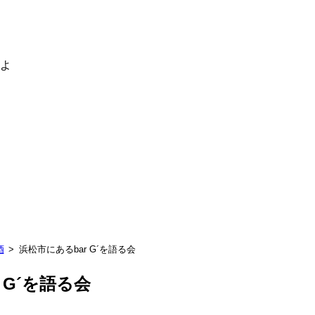
るよ
酒
浜松市にあるbar G´を語る会
 G´を語る会