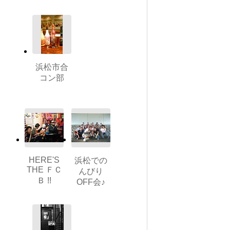
浜松市合
コン部
HERE'S
浜松での
THE ＦＣ
んびり
Ｂ !!
OFF会♪