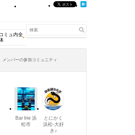
コミュ内全
体
メンバーの参加コミュニティ
Bar Irie 浜
とにかく
松市
浜松-大好
き♪