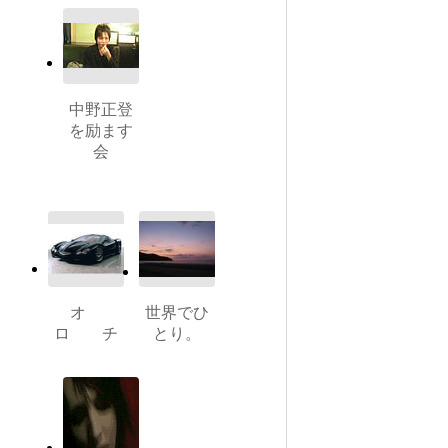
中野正登
を励ます
会
オ
世界でひ
ロ チ
とり。