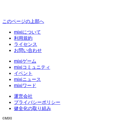
このページの上部へ
mixiについて
利用規約
ライセンス
お問い合わせ
mixiゲーム
mixiコミュニティ
イベント
mixiニュース
mixiワード
運営会社
プライバシーポリシー
健全化の取り組み
©MIXI