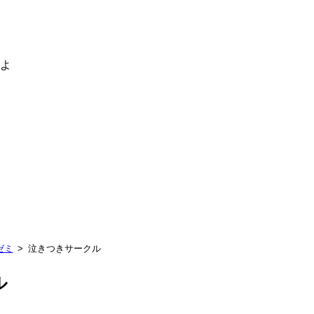
るよ
ゼミ
泣きつきサークル
ル