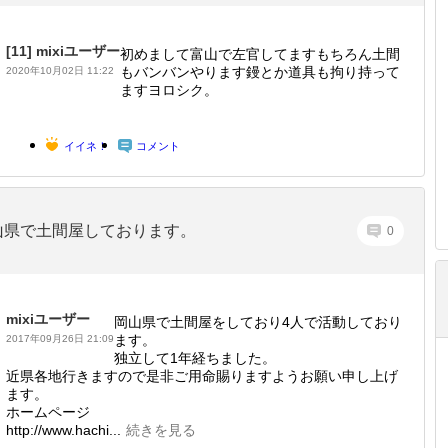
[11]
mixiユーザー
初めまして富山で左官してますもちろん土間
もバンバンやります鏝とか道具も拘り持って
2020年10月02日 11:22
ますヨロシク。
イイネ！
コメント
山県で土間屋しております。
0
mixiユーザー
岡山県で土間屋をしており4人で活動しており
ます。
2017年09月26日 21:09
独立して1年経ちました。
近県各地行きますので是非ご用命賜りますようお願い申し上げ
ます。
ホームページ
http://www.hachi...
続きを見る