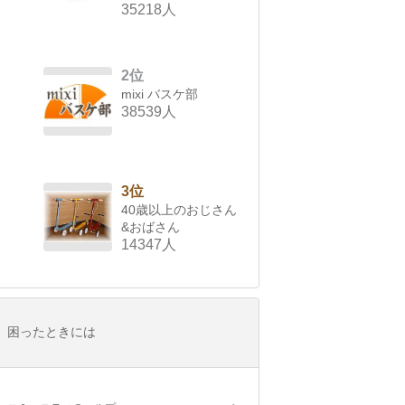
35218人
2位
mixi バスケ部
38539人
3位
40歳以上のおじさん
&おばさん
14347人
困ったときには