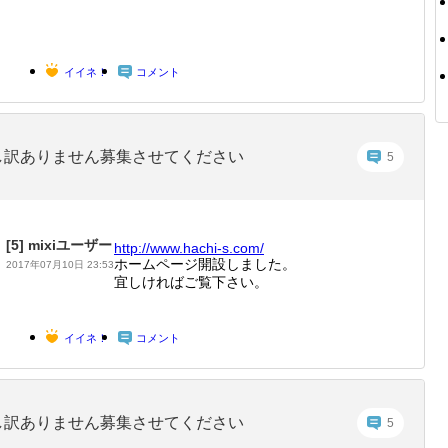
イイネ！
コメント
し訳ありません募集させてください
5
[5]
mixiユーザー
http://
www.hac
hi-s.co
m/
ホームページ開設しました。
2017年07月10日 23:53
宜しければご覧下さい。
イイネ！
コメント
し訳ありません募集させてください
5