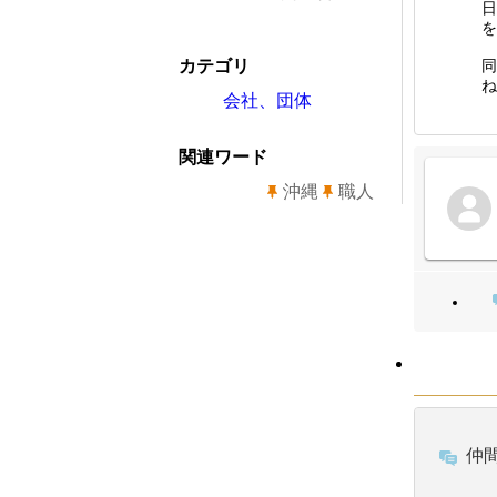
日
を
カテゴリ
同
ね
会社、団体
関連ワード
沖縄
職人
仲