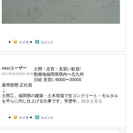
イイネ！
コメント
mixiユーザー
土間・左官・見習い歓迎!
勤務地福岡県県内〜北九州
2017年03月08日 23:42
日給 見習い8000〜30000
雇用形態:正社員
こ
土間工。福岡県の建築・土木現場で生コンクリート・モルタル
を平らに均し仕上げる仕事です。学歴年...
続きを見る
イイネ！
コメント