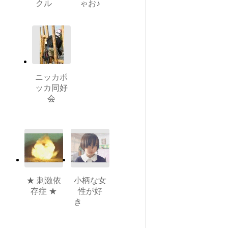
クル
ゃお♪
ニッカポ
ッカ同好
会
★ 刺激依
小柄な女
存症 ★
性が好
き