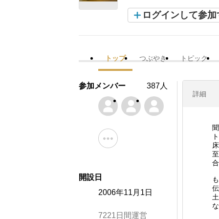
ログインして参加
トップ
つぶやき
トピック
参加メンバー
387人
詳細
聞
ト
床
至
合
開設日
も
伝
2006年11月1日
土
な
7221日間運営