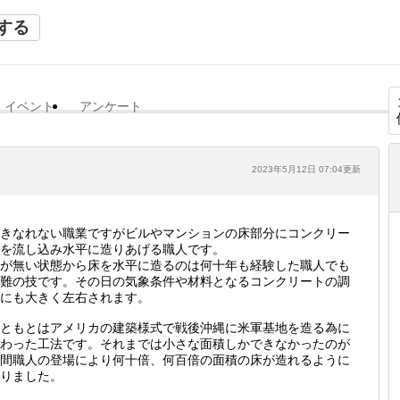
する
イベント
アンケート
2023年5月12日 07:04更新
きなれない職業ですがビルやマンションの床部分にコンクリー
を流し込み水平に造りあげる職人です。
が無い状態から床を水平に造るのは何十年も経験した職人でも
難の技です。その日の気象条件や材料となるコンクリートの調
にも大きく左右されます。
ともとはアメリカの建築様式で戦後沖縄に米軍基地を造る為に
わった工法です。それまでは小さな面積しかできなかったのが
間職人の登場により何十倍、何百倍の面積の床が造れるように
りました。