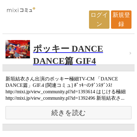
ログイ
新規登
ン
録
ポッキー DANCE
DANCE篇 GIF4
新垣結衣さん出演のポッキー極細TV-CM 「DANCE
DANCE篇」GIF.4 [関連コミュ] ﾎﾟｯｷｰのﾀﾞﾝｽﾀﾞﾝｽ!
http://mixi.jp/view_community.pl?id=1393614 はじける極細
http://mixi.jp/view_community.pl?id=1392496 新垣結衣さ...
続きを読む