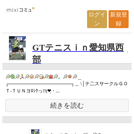
ログイ
新規登
ン
録
GTテニスｉｎ愛知県西
部
＿
┌───────────────────┐＿ \│テ二スサークルＧＯ
Ｔ-ＴＵＮヨﾛｼｸっ!!(❤ฺ・...
続きを読む