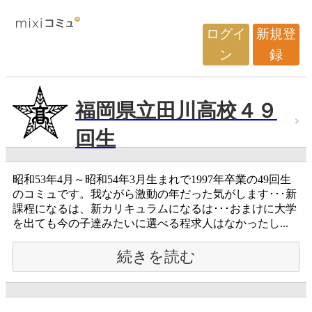
ログイ
新規登
ン
録
福岡県立田川高校４９
回生
昭和53年4月～昭和54年3月生まれで1997年卒業の49回生
のコミュです。我ながら激動の年だった気がします･･･新
課程になるは、新カリキュラムになるは･･･おまけに大学
を出ても今の子達みたいに選べる程求人はなかったし...
続きを読む