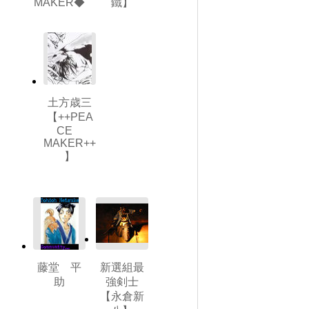
MAKER◆
鐵】
土方歳三
【++PEA
CE
MAKER++
】
藤堂 平
新選組最
助
強剣士
【永倉新