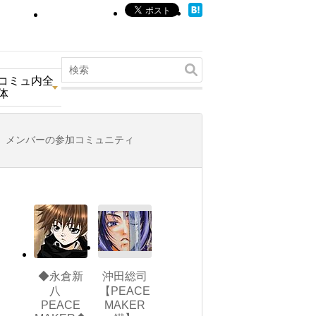
コミュ内全
体
メンバーの参加コミュニティ
◆永倉新
沖田総司
八
【PEACE
PEACE
MAKER