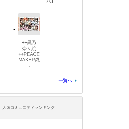
八】
++黒乃
奈々絵
++PEACE
MAKER鐡
～
一覧へ
人気コミュニティランキング