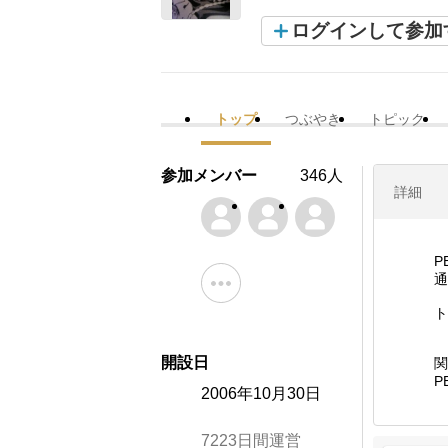
ログインして参加
トップ
つぶやき
トピック
参加メンバー
346人
詳細
P
通
ト
開設日
関
P
2006年10月30日
7223日間運営