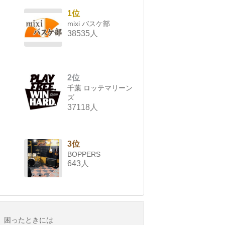
1位
mixi バスケ部
38535人
2位
千葉 ロッテマリーン
ズ
37118人
3位
BOPPERS
643人
困ったときには