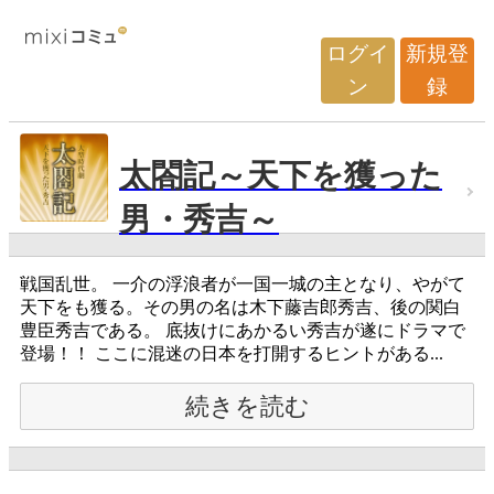
ログイ
新規登
ン
録
太閤記～天下を獲った
男・秀吉～
戦国乱世。 一介の浮浪者が一国一城の主となり、やがて
天下をも獲る。その男の名は木下藤吉郎秀吉、後の関白
豊臣秀吉である。 底抜けにあかるい秀吉が遂にドラマで
登場！！ ここに混迷の日本を打開するヒントがある...
続きを読む