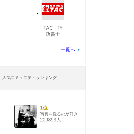
TAC 行
政書士
一覧へ
人気コミュニティランキング
1位
写真を撮るのが好き
209893人