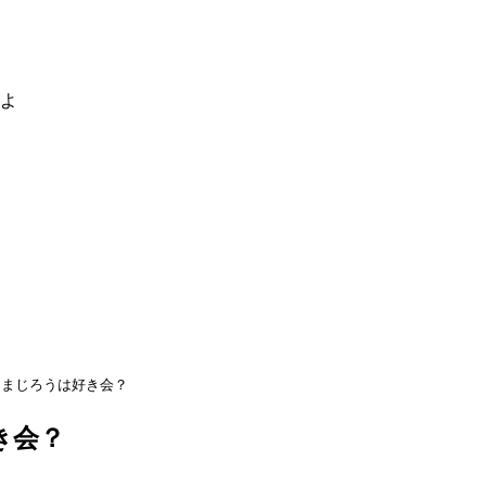
るよ
くまじろうは好き会？
き会？