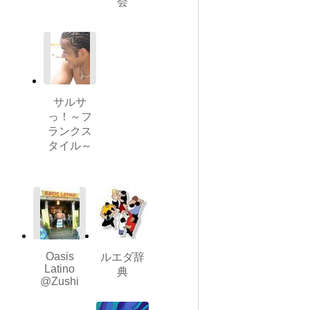
会
サルサ
っ！～フ
ランクス
タイル～
Oasis
ルエダ辞
Latino
典
@Zushi