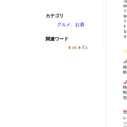
-
カテゴリ
グルメ、お酒
関連ワード
es
Es
時
料
時
料
先
レ
ッ