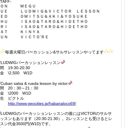
STAFF-
ＭＯＮ ＭＥＧＵ
ＴＵＥ ＬＵＤＷＩＧ＆ＶＩＣＴＯＲ ＬＥＳＳＯＮ
ＷＥＤ ＯＭＩＴＳＵ＆ＡＫＩ＆ＹＯＳＵＫＥ
ＴＨＵ ＩＳＡＯ＆ＴＡＲＯ＆ＨＩＤＥＴＨＯ
ＦＲＩ ＩＳＡＯ＆ＴＡＲＯ＆ＨＩＤＥＴＨＯ
ＳＡＴ ＫＩＮＹＡ
ＳＵＮ ＶＩＣＴＯ’ＲＥ
毎週火曜日パーカッション&サルサレッスンやってます
LUDWIGパーカッションレッスン
間 19:30-20:30
金 \2,500 W1D
Cuban salsa & rueda lesson by victor
間 20：30～21：30
金 \2000 W1D
生 ビクトル
http://
www.geo
cities.
jp/haba
naloco6
9/
LUDWIGのパーカッションレッスンの後にはVICTORのサルサ
ッスンもあります（20:30-21:30）。2レッスンとも受けるとレ
スン代金3500円(W1D)です。