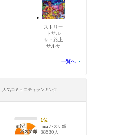
ストリー
トサル
サ・路上
サルサ
一覧へ
人気コミュニティランキング
1位
mixi バスケ部
38530人