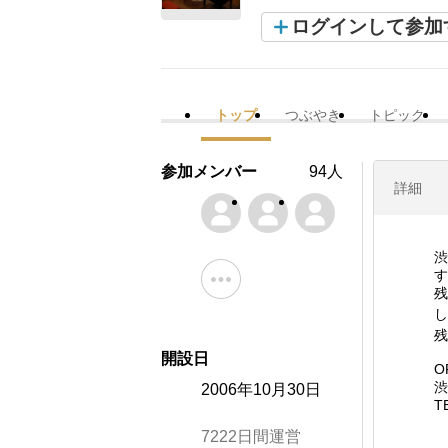
ログインして参加
トップ
つぶやき
トピック
参加メンバー
94人
詳細
渋
す
残
し
残
開設日
O
渋
2006年10月30日
T
7222日間運営