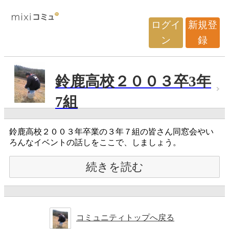
ログイ
新規登
ン
録
鈴鹿高校２００３卒3年
7組
鈴鹿高校２００３年卒業の３年７組の皆さん同窓会やい
ろんなイベントの話しをここで、しましょう。
続きを読む
コミュニティトップへ戻る