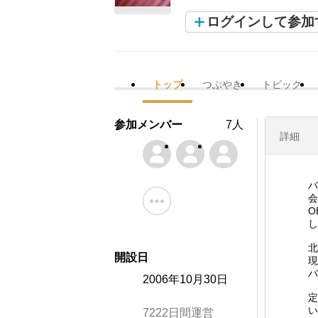
ログインして参加
トップ
つぶやき
トピック
参加メンバー
7人
詳細
バ
会
O
し
北
開設日
現
バ
2006年10月30日
定
い
7222日間運営