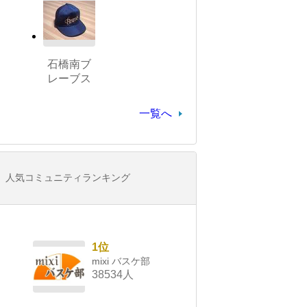
石橋南ブ
レーブス
一覧へ
人気コミュニティランキング
1位
mixi バスケ部
38534人