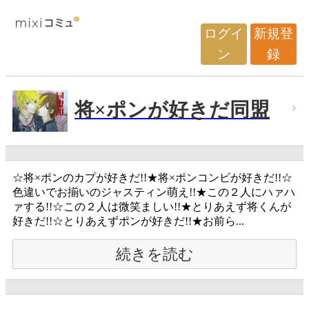
ログイ
新規登
ン
録
将×ポンが好きだ同盟
☆将×ポンのカプが好きだ!!★将×ポンコンビが好きだ!!☆
色違いでお揃いのジャスティン萌え!!★この２人にハァハ
ァする!!☆この２人は微笑ましい!!★とりあえず将くんが
好きだ!!☆とりあえずポンが好きだ!!★お前ら...
続きを読む