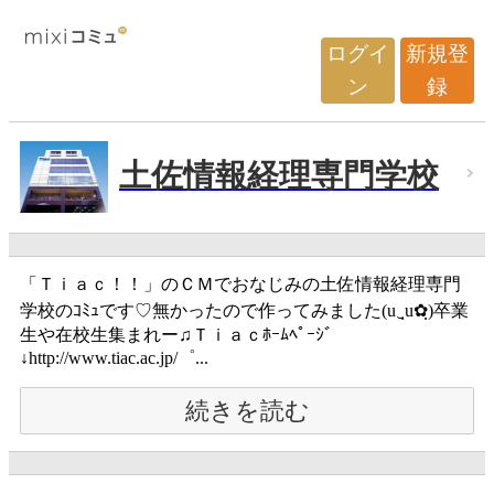
ログイ
新規登
ン
録
土佐情報経理専門学校
「Ｔｉａｃ！！」のＣＭでおなじみの土佐情報経理専門
学校のｺﾐｭです♡無かったので作ってみました(u‿ฺu✿ฺ)卒業
生や在校生集まれー♫Ｔｉａｃﾎｰﾑﾍﾟｰｼﾞ
↓http://www.tiac.ac.jp/゜...
続きを読む