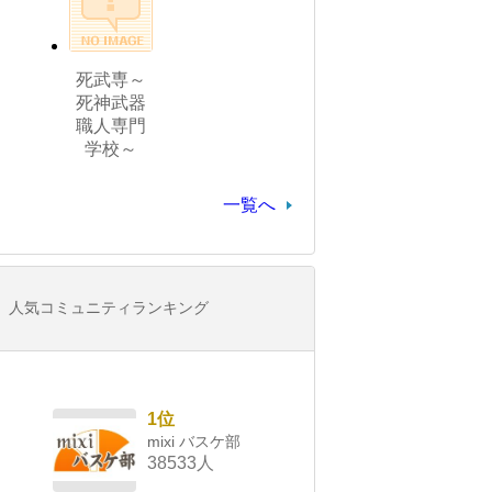
死武専～
死神武器
職人専門
学校～
一覧へ
人気コミュニティランキング
1位
mixi バスケ部
38533人