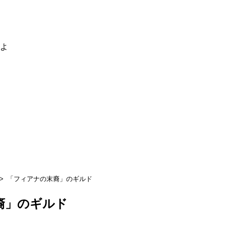
るよ
「フィアナの末裔」のギルド
裔」のギルド