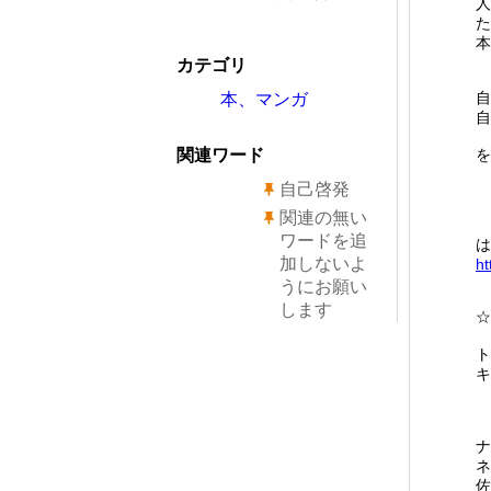
人
た
本
カテゴリ
自
本、マンガ
自
関連ワード
を
自己啓発
関連の無い
ワードを追
は
加しないよ
ht
うにお願い
します
☆
ト
キ
ナ
佐