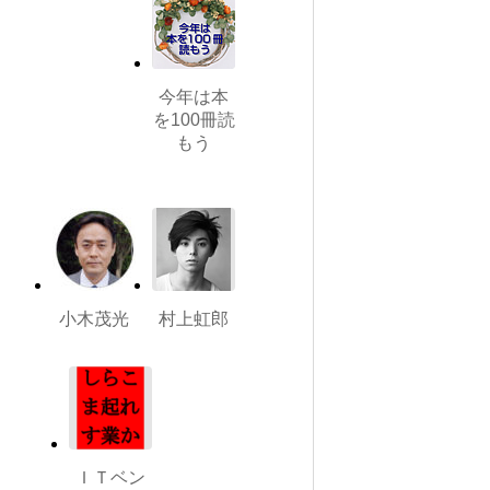
今年は本
を100冊読
もう
小木茂光
村上虹郎
ＩＴベン