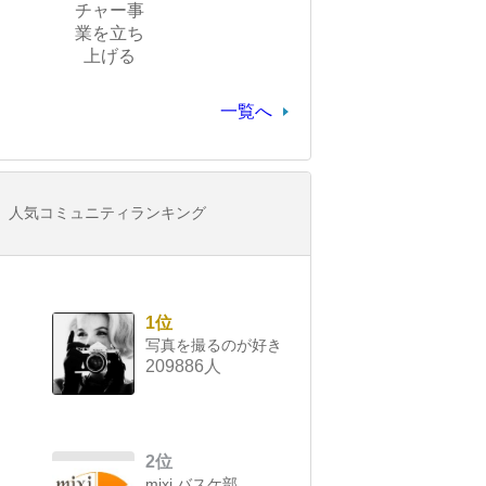
チャー事
業を立ち
上げる
一覧へ
人気コミュニティランキング
1位
写真を撮るのが好き
209886人
2位
mixi バスケ部