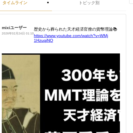
タイムライン
トピック別
mixiユーザー
歴史から葬られた天才経済官僚の貨幣理論📚
2026年02月24日 01:10
https:/
/www.yo
utube.c
om/watc
h?v=WMj
1HzuqiN
Q