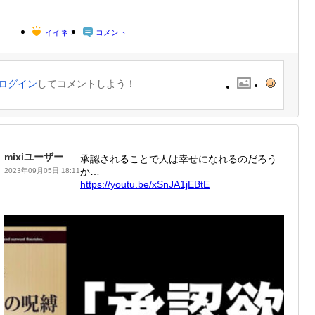
イイネ！
コメント
ログイン
してコメントしよう！
mixiユーザー
承認されることで人は幸せになれるのだろう
か…
2023年09月05日 18:11
https:/
/youtu.
be/xSnJ
A1jEBtE