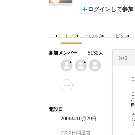
ログインして参加
トップ
つぶやき
トピック
参加メンバー
5132人
詳細
こ
こ
こ
自
開設日
そ
2006年10月29日
心
「
7222日間運営