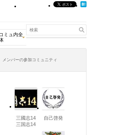
コミュ内全
体
メンバーの参加コミュニティ
三國志14
自己啓発
三国志14