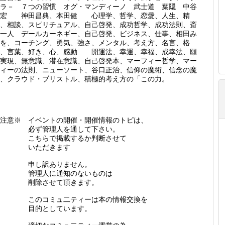
ラ－ ７つの習慣 オグ・マンディーノ 武士道 葉隠 中谷
彰宏 神田昌典、本田健 心理学、哲学、恋愛、人生、精
、相談、スピリチュアル、自己啓発、成功哲学、成功法則、斎
一人 デールカーネギー、自己啓発、ビジネス、仕事、相田み
を、コーチング、勇気、強さ、メンタル、考え方、名言、格
言、言葉、好き、心、感動 開運法、幸運、幸福、成幸法、願
実現、無意識、潜在意識、自己啓発本、マーフィー哲学、マー
ィーの法則、ニューソート、谷口正治、信仰の魔術、信念の魔
術、クラウド・ブリストル、積極的考え方の「この力。
注意※ イベントの開催・開催情報のトピは、
必ず管理人を通して下さい。
こちらで掲載するか判断させて
いただきます
申し訳ありません。
管理人に通知のないものは
削除させて頂きます。
このコミュ二ティーは本の情報交換を
目的としています。