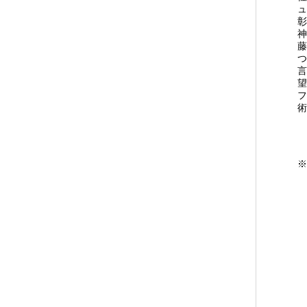
ュ
神
藤
つ
望
フ
※