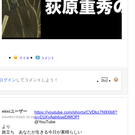
イイネ！
コメント
ログイン
してコメントしよう！
mixiユーザー
https:/
/youtub
e.com/s
horts/C
VDbz7N9
X68?
si=
D1KyAah
6seEtMO
PI
2024年07月08日 20:16
@YouTube
より
旅立ち あなたが生きる今日が素晴らしい