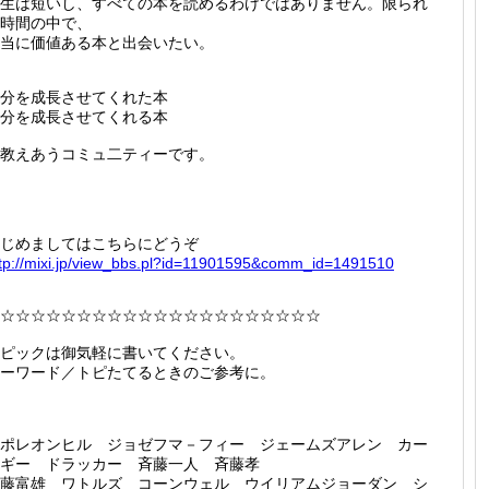
生は短いし、すべての本を読めるわけではありません。限られ
時間の中で、
当に価値ある本と出会いたい。
分を成長させてくれた本
分を成長させてくれる本
教えあうコミュ二ティーです。
じめましてはこちらにどうぞ
tp://
mixi.jp
/view_b
bs.pl?i
d=11901
595&com
m_id=14
91510
☆☆☆☆☆☆☆☆☆☆☆☆☆☆☆☆☆☆☆☆☆
ピックは御気軽に書いてください。
ーワード／トピたてるときのご参考に。
ポレオンヒル ジョゼフマ－フィー ジェームズアレン カー
ネギー ドラッカー 斉藤一人 斉藤孝
藤富雄 ワトルズ コーンウェル ウイリアムジョーダン シ