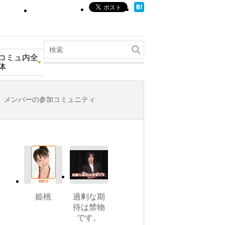
コミュ内全
体
メンバーの参加コミュニティ
姫桃
過剰な期
待は禁物
です。