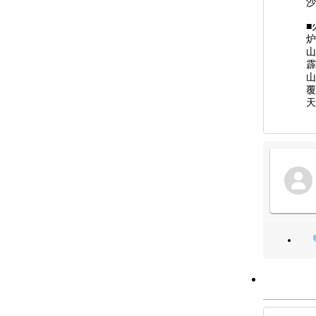
沙
■
炉
山
霹
山
覆
天