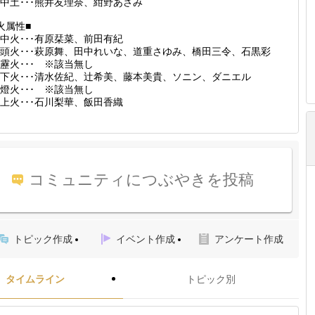
中土･･･熊井友理奈、紺野あさみ
火属性■
中火･･･有原栞菜、前田有紀
頭火･･･萩原舞、田中れいな、道重さゆみ、橋田三令、石黒彩
靂火･･･ ※該当無し
下火･･･清水佐紀、辻希美、藤本美貴、ソニン、ダニエル
燈火･･･ ※該当無し
上火･･･石川梨華、飯田香織
コミュニティにつぶやきを投稿
トピック作成
イベント作成
アンケート作成
タイムライン
トピック別