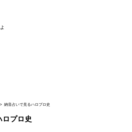
るよ
納音占いで見るハロプロ史
ハロプロ史