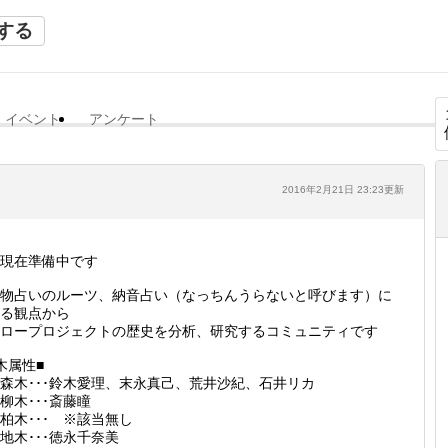
する
イベント
アンケート
2016年2月21日 23:23更新
現在準備中です
物占いのルーツ、納音占い（なっちんうらないと呼びます）に
る観点から
ロープロジェクトの歴史を分析、研究するコミュニティです
木属性■
森木･･･鈴木愛理、末永真己、荒井沙紀、石井リカ
柳木･･･斎藤瞳
柏木･･･ ※該当無し
地木･･･徳永千奈美