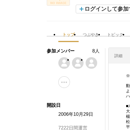
ログインして参加
トップ
つぶやき
トピック
参加メンバー
8人
詳細
※
動
よ
ハ
開設日
■
大
2006年10月29日
楊
松
平
7222日間運営