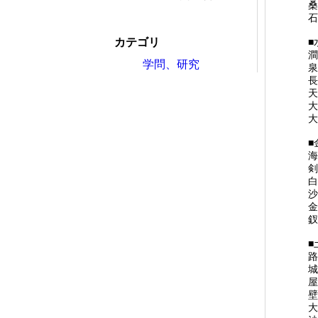
桑
石
カテゴリ
■
澗
学問、研究
泉
長
天
大
大
■
海
剣
白
沙
金
釵
■
路
城
屋
壁
大