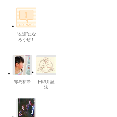
“友達”にな
ろうぜ！
篠島祐希
円環弁証
法