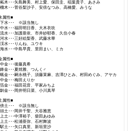
柘木･･･矢島舞美、村上愛、保田圭、稲葉貴子、あさみ
榴木･･･菅谷梨沙子、安倍なつみ、高橋愛、みうな
水属性■
下水･･･ ※該当無し
中水･･･福田明日香、大木衣吹
流水･･･加護亜依、市井紗耶香、久住小春
河水･･･三好絵梨香、武藤水華
渓水･･･りんね、ユウキ
海水･･･中島早貴、里田まい、ミカ
金属性■
中金･･･後藤真希
鋒金･･･夏焼雅、つんく♂
蝋金･･･嗣永桃子、須藤茉麻、吉澤ひとみ、村田めぐみ、アヤカ
中金･･･梅田えりか
箔金･･･福田花音、平家みちよ
釧金･･･岡井明日菜、小川真琴
土属性■
傍土･･･ ※該当無し
頭土･･･岡井千聖、大谷雅恵
上土･･･中澤裕子、柴田あゆみ
上土･･･松浦亜弥、石村舞波
駅土･･･矢口真里、新垣里沙