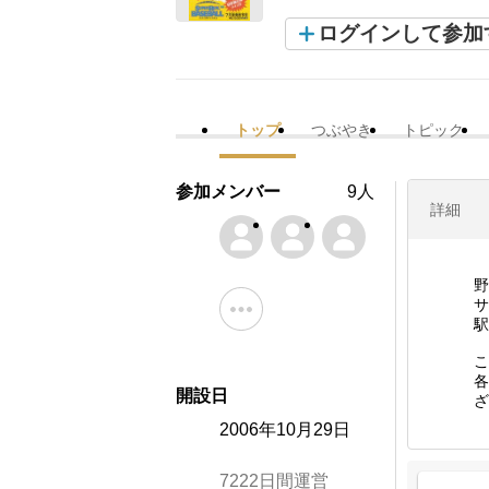
ログインして参加
トップ
つぶやき
トピック
参加メンバー
9人
詳細
野
サ
駅
こ
各
開設日
ざ
2006年10月29日
7222日間運営