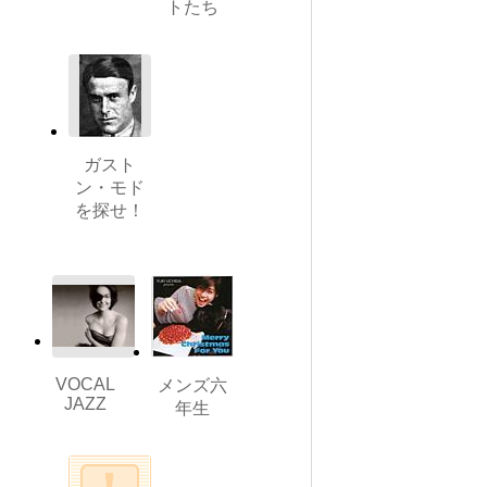
トたち
ガスト
ン・モド
を探せ！
VOCAL
メンズ六
JAZZ
年生