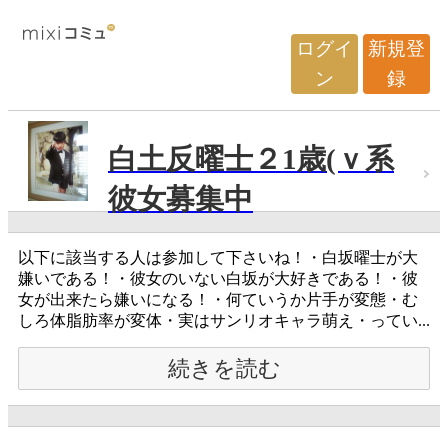
ログイ
新規登
ン
録
白土反曜士２1歳(ｖ系
彼女募集中
以下に該当する人は参加して下さいね！・白坂曜士が大
嫌いである！・彼女のいない白坂が大好きである！・彼
女が出来たら嫌いになる！・何ていうか片手が変態・む
しろ体脂肪率が変体・実はサンリオキャラ萌え・ってい...
続きを読む