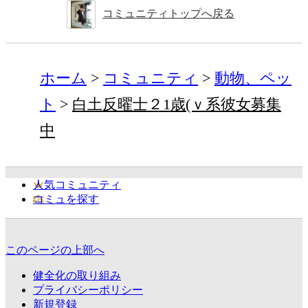
コミュニティトップへ戻る
ホーム
コミュニティ
動物、ペッ
ト
白土反曜士２1歳(ｖ系彼女募集
中
人気コミュニティ
コミュを探す
このページの上部へ
健全化の取り組み
プライバシーポリシー
新規登録