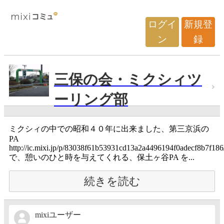
ログイ
新規登
ン
録
三保の会・ミクシィツ
ーリング部
ミクシィの中での昭和４０年に出来ました、第三京浜の
PA
http://ic.mixi.jp/p/83038f61b53931cd13a2a4496194f0adecf8b7f1
で、憩いのひと時を与えてくれる、保土ヶ谷PA を...
続きを読む
mixiユーザー