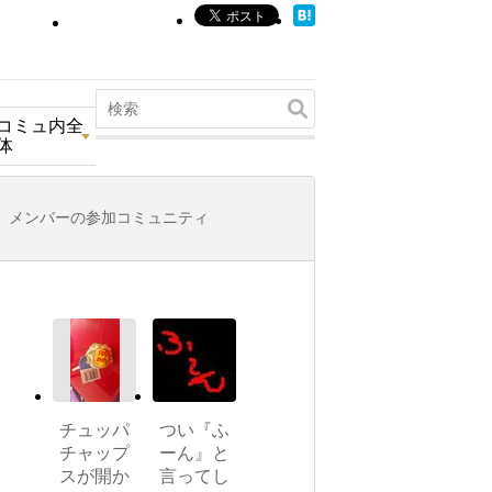
コミュ内全
体
メンバーの参加コミュニティ
チュッパ
つい『ふ
チャップ
ーん』と
スが開か
言ってし