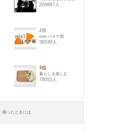
209887人
2位
mixi バスケ部
38530人
3位
暮らしを楽しむ
78052人
困ったときには