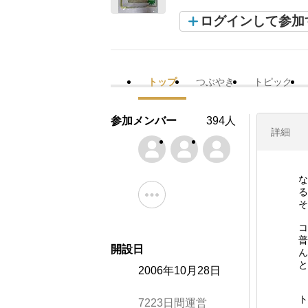
ログインして参加
トップ
つぶやき
トピック
参加メンバー
394人
詳細
な
る
そ
コ
普
開設日
ん
と
2006年10月28日
ト
7223日間運営