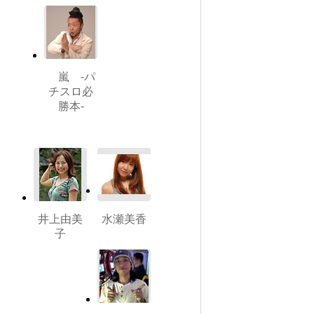
嵐 -パ
チスロ必
勝本-
井上由美
水瀬美香
子