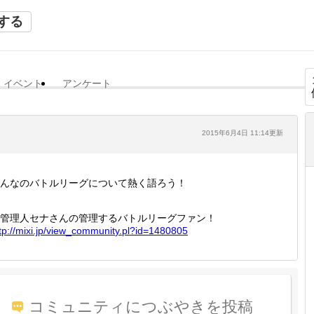
する
イベント
アンケート
2015年6月4日 11:14更新
んなのバトルリーグについて熱く語ろう！
管理人セナさんの管理するバトルリーグファン！
tp://
mixi.jp
/view_c
ommunit
y.pl?id
=148080
5
コミュニティにつぶやきを投稿