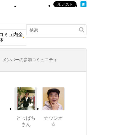
コミュ内全
体
メンバーの参加コミュニティ
とっぱち
☆ウシオ
さん
☆