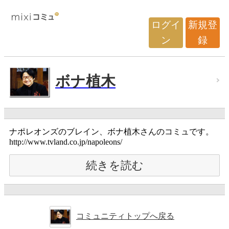
ログイ
新規登
ン
録
ボナ植木
ナポレオンズのブレイン、ボナ植木さんのコミュです。
http://www.tvland.co.jp/napoleons/
続きを読む
コミュニティトップへ戻る