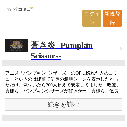
ログイ
新規登
ン
録
蒼き炎 -Pumpkin
Scissors-
アニメ「パンプキン･シザーズ」のOPに惚れた人のコミ
ュ。というのは建前で伍長の装填シーンを表示したかっ
ただけ。気付いたら200人超えで安定してました。吃驚。
貴様ら、パンプキンシザーズが好きかー！貴様ら、伍長...
続きを読む