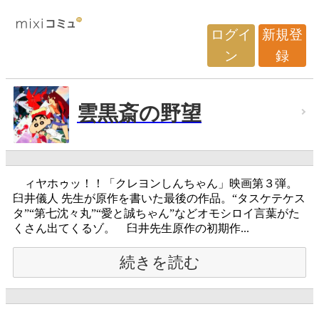
ログイ
新規登
ン
録
雲黒斎の野望
ィヤホゥッ！！「クレヨンしんちゃん」映画第３弾。
臼井儀人 先生が原作を書いた最後の作品。“タスケテケス
タ”“第七沈々丸”“愛と誠ちゃん”などオモシロイ言葉がた
くさん出てくるゾ。 臼井先生原作の初期作...
続きを読む