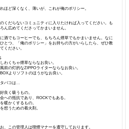
れほど深くなく、薄いが、これが俺のポリシー。
のくだらないコミュニティに入りたければ入ってください。も
ろん広めてくださってかまいません。
に酒でもコーヒーでも、もちろん煙草でもかまいません。なに
ひとつ、「俺のポリシー」をお持ちの方がいらしたら、ぜひ教
てください。
S
しわくちゃ煙草ならなお良い。
風前の灯的なZIPPOライターならなお良い。
BOXよりソフトのほうがなお良い。
タバコは…
好良く吸うもの。
会への抵抗であり、ROCKでもある。
を暖かくするもの。
を想うための着火剤。
お、この管理人は喫煙マナーを遵守しております。