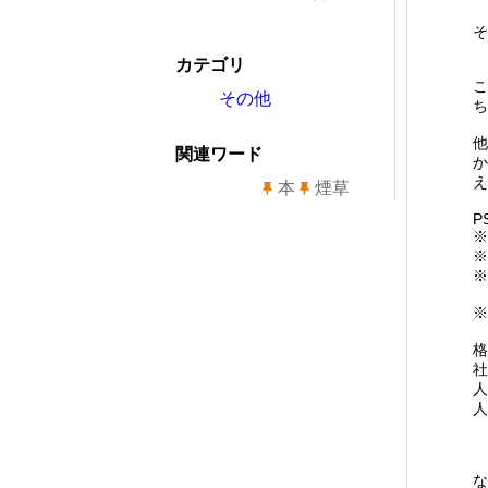
そ
カテゴリ
こ
その他
ち
他
関連ワード
か
え
本
煙草
P
※
※
※
※
格
社
人
人
な