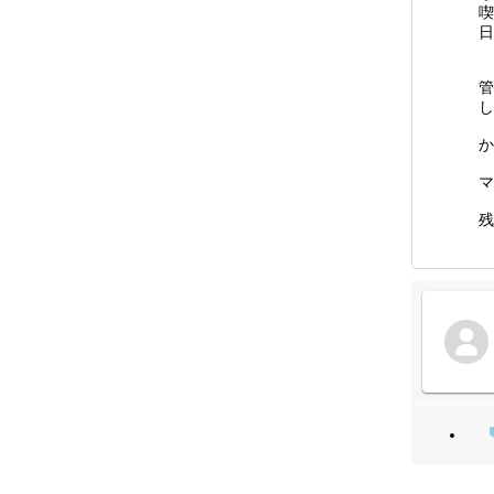
喫
日
管
し
か
マ
残