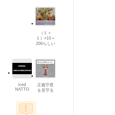
（１＋
１）×10＝
200らしい
iced
正義守君
NATTO
を見守る