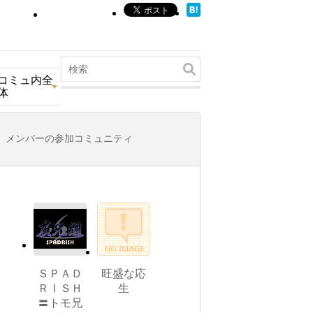
コミュ内全
体
メンバーの参加コミュニティ
ＳＰＡＤ
旺盛な応
ＲＩＳＨ
生
〓トモ兄