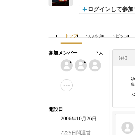
ログインして参加
トップ
つぶやき
トピック
参加メンバー
7人
詳細
ゆ
集
ぶ
開設日
2006年10月26日
7225日間運営