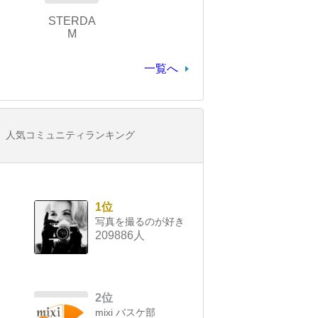
STERDA
M
一覧へ
人気コミュニティランキング
1位
写真を撮るのが好き
209886人
2位
mixi バスケ部