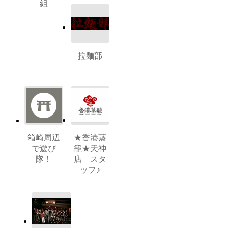
組
拉麺部
箱崎周辺
★香港蒸
で遊び
籠★天神
隊！
店 スタ
ッフ♪